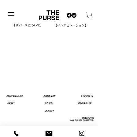
【ザパースについて】
【インスピレーション】
STOCKISTS
COMPANY/INFO
CONTACT
ABOUT
ONLINE SHOP
NEWS
ARCHIVE
©THE PURSE
ALL RIGHTS RESERVED.