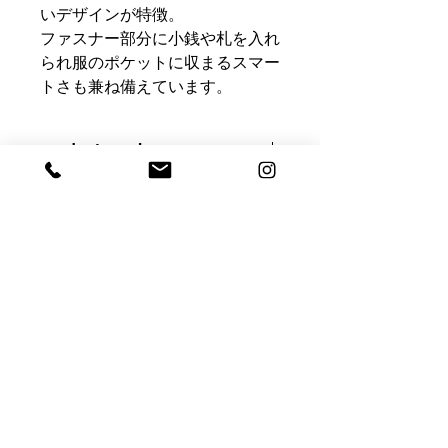
いデザインが特徴。
ファスナー部分に小銭や札を入れ
られ服のポケットに収まるスマー
トさも兼ね備えています。
product number
PS-W-CC
size
W 75 x H 130 (mm)
attached
カード×3
小銭入れ×1
まだレビューはありません
最初のレビューを書きませんか？ あ
なたのご意見・ご要望をぜひ共有して
ください。