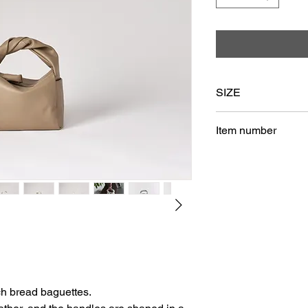
SIZE
SIZE: W190 H150 
Item number
PS-B-BKTL
ch bread baguettes.