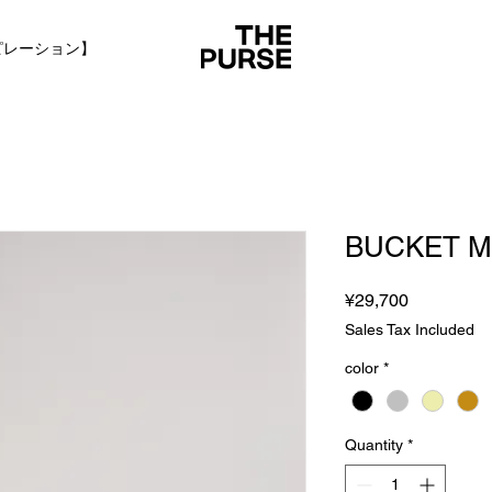
ピレーション】
BUCKET M
Price
¥29,700
Sales Tax Included
color
*
Quantity
*