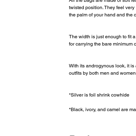
All the bags are made of soft l
twisted position. They feel very
the palm of your hand and the c
The width is just enough to fit a
for carrying the bare minimum o
With its androgynous look, it is
outfits by both men and women
*Silver is foil shrink cowhide
*Black, ivory, and camel are ma