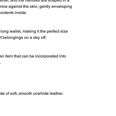
eather, and the handles are shaped in a
 nice against the skin, gently enveloping
ontents inside.
 long wallet, making it the perfect size
f belongings on a day off.
 an item that can be incorporated into
.
de of soft, smooth cowhide leather.